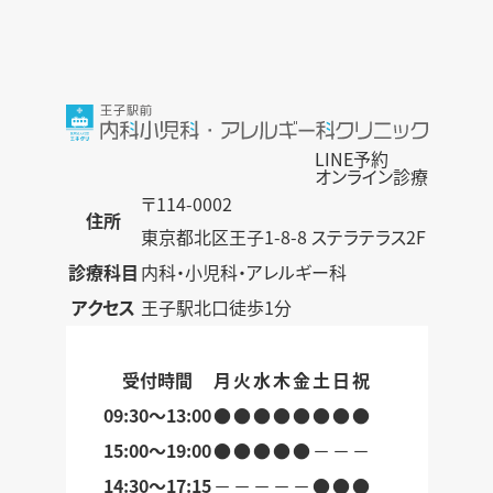
LINE予約
オンライン診療
〒114-0002
住所
東京都北区王子1-8-8 ステラテラス2F
診療科目
内科・小児科・アレルギー科
アクセス
王子駅北口徒歩1分
受付時間
月
火
水
木
金
土
日
祝
09:30～13:00
●
●
●
●
●
●
●
●
15:00～19:00
●
●
●
●
●
－
－
－
14:30〜17:15
－
－
－
－
－
●
●
●