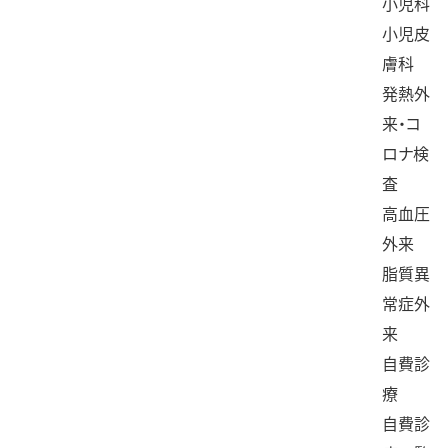
小児科
小児皮
膚科
発熱外
来・コ
ロナ検
査
高血圧
外来
脂質異
常症外
来
自費診
療
自費診