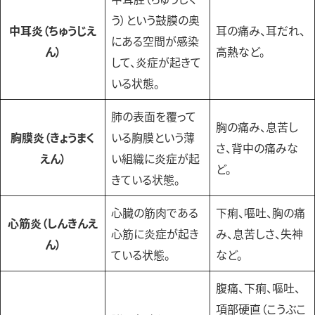
う）という鼓膜の奥
中耳炎（ちゅうじえ
耳の痛み、耳だれ、
にある空間が感染
ん）
高熱など。
して、炎症が起きて
いる状態。
肺の表面を覆って
胸の痛み、息苦し
胸膜炎（きょうまく
いる胸膜という薄
さ、背中の痛みな
えん）
い組織に炎症が起
ど。
きている状態。
心臓の筋肉である
下痢、嘔吐、胸の痛
心筋炎（しんきんえ
心筋に炎症が起き
み、息苦しさ、失神
ん）
ている状態。
など。
腹痛、下痢、嘔吐、
項部硬直（こうぶこ