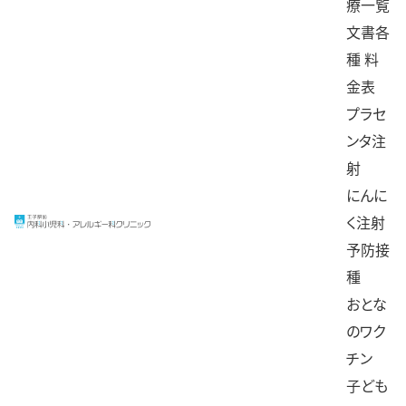
療一覧
文書各
種 料
金表
プラセ
ンタ注
射
にんに
く注射
予防接
種
おとな
のワク
チン
子ども