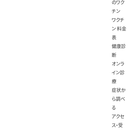
のワク
チン
ワクチ
ン 料金
表
健康診
断
オンラ
イン診
療
症状か
ら調べ
る
アクセ
ス・受