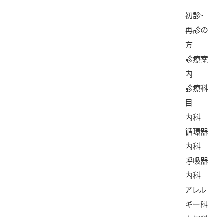
コ
初診・
ン
再診の
テ
方
ン
診療案
ツ
内
へ
診療科
ス
目
キ
内科
ッ
循環器
プ
内科
呼吸器
内科
アレル
ギー科