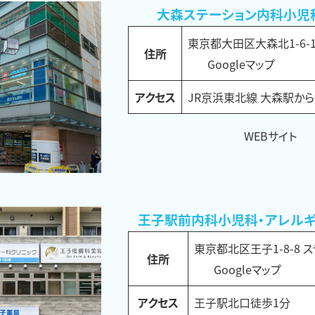
大森ステーション内科小児
東京都大田区大森北1-6-16
住所
Googleマップ
アクセス
JR京浜東北線 大森駅か
WEBサイト
王子駅前内科小児科・アレルギ
東京都北区王子1-8-8 
住所
Googleマップ
アクセス
王子駅北口徒歩1分