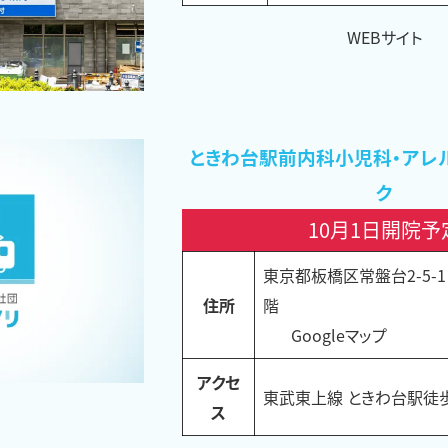
WEBサイト
ときわ台駅前内科小児科・アレ
ク
10月1日開院予
東京都板橋区常盤台2-5-1
住所
階
Googleマップ
アクセ
東武東上線 ときわ台駅徒
ス