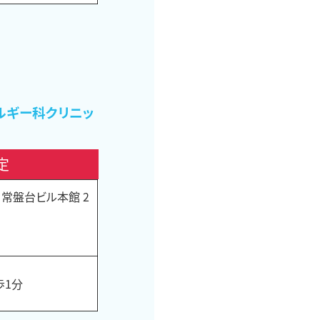
ルギー科クリニッ
定
 常盤台ビル本館 2
歩1分