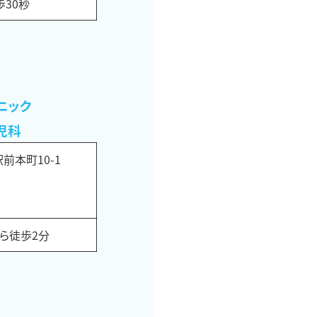
歩30秒
ニック
児科
前本町10-1
ら徒歩2分