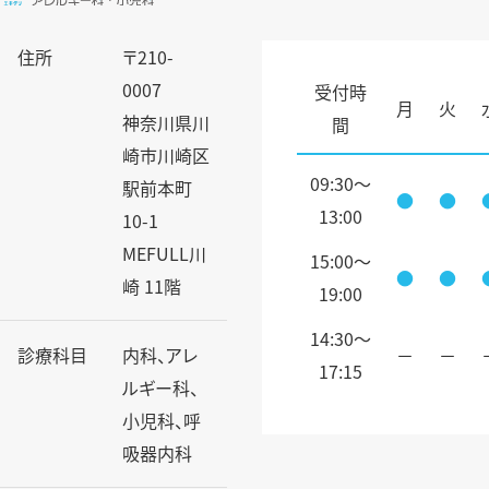
住所
〒210-
0007
受付時
月
火
神奈川県川
間
崎市川崎区
09:30～
駅前本町
●
●
13:00
10-1
MEFULL川
15:00～
●
●
崎 11階
19:00
14:30〜
診療科目
内科、アレ
－
－
17:15
ルギー科、
小児科、呼
吸器内科