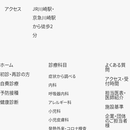
アクセス
JR川崎駅・
京急川崎駅
から徒歩2
分
ホーム
診療科目
よくある質
問
初診・再診の方
症状から調べる
アクセス・受
自費診療
付時間
内科
予防接種
担当医表・
呼吸器内科
医師紹介
健康診断
アレルギー科
施設基準
小児科
企業・団体
小児皮膚科
のご担当者
様
発熱外来・コロナ検査