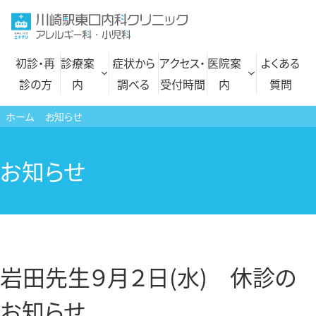
コ
ン
テ
初診・再
診療案
症状から
アクセス・
医院案
よくある
ン
診の方
内
調べる
受付時間
内
質問
ツ
へ
ホーム
お知らせ
ス
内科
自費診療一覧
キ
お知らせ
呼吸器内科
文書各種 料金表
ッ
プ
アレルギー科
にんにく注射
小児科
プラセンタ注射
小児皮膚科
岩田先生９月２日(水) 休診の
発熱外来・コロナ検査
お知らせ
高血圧外来