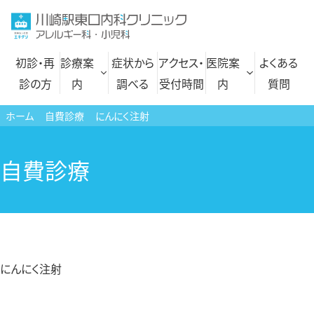
コ
ン
テ
初診・再
診療案
症状から
アクセス・
医院案
よくある
ン
診の方
内
調べる
受付時間
内
質問
ツ
へ
ホーム
自費診療
にんにく注射
ス
内科
自費診療一覧
キ
自費診療
呼吸器内科
文書各種 料金表
ッ
プ
アレルギー科
にんにく注射
小児科
プラセンタ注射
小児皮膚科
にんにく注射
発熱外来・コロナ検査
高血圧外来