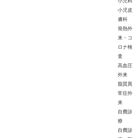
小児科
小児皮
膚科
発熱外
来・コ
ロナ検
査
高血圧
外来
脂質異
常症外
来
自費診
療
自費診