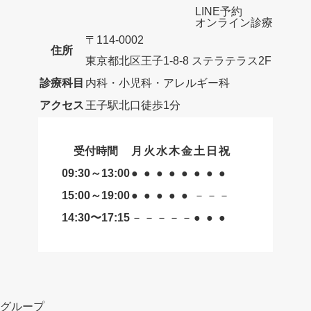
LINE予約
オンライン診療
〒114-0002
住所
東京都北区王子1-8-8 ステラテラス2F
診療科目
内科・小児科・アレルギー科
アクセス
王子駅北口徒歩1分
受付時間
月
火
水
木
金
土
日
祝
09:30～13:00
●
●
●
●
●
●
●
●
15:00～19:00
●
●
●
●
●
－
－
－
14:30〜17:15
－
－
－
－
－
●
●
●
グループ