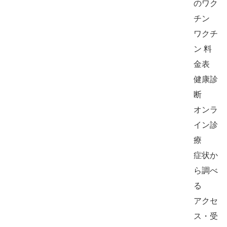
のワク
チン
ワクチ
ン 料
金表
健康診
断
オンラ
イン診
療
症状か
ら調べ
る
アクセ
ス・受