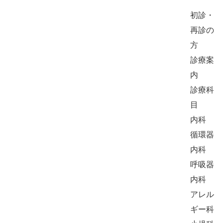
コ
初診・
ン
再診の
テ
方
ン
診療案
ツ
内
へ
診療科
ス
目
キ
内科
ッ
循環器
プ
内科
呼吸器
内科
アレル
ギー科