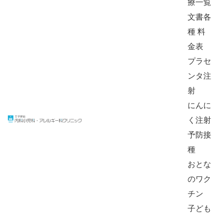
療一覧
文書各
種 料
金表
プラセ
ンタ注
射
にんに
く注射
予防接
種
おとな
のワク
チン
子ども