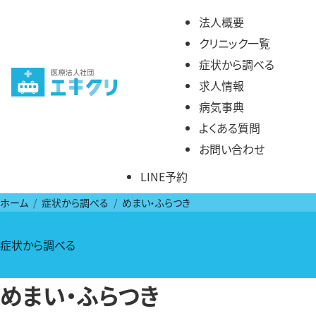
コ
法人概要
ン
クリニック一覧
テ
症状から調べる
ン
求人情報
ツ
病気事典
へ
よくある質問
ス
お問い合わせ
キ
LINE予約
ッ
プ
ホーム
症状から調べる
めまい・ふらつき
症状から調べる
めまい・ふらつき