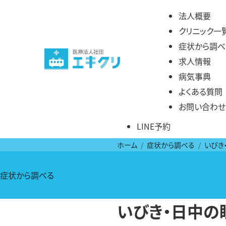
コ
法人概要
ン
クリニック一
テ
症状から調べ
ン
求人情報
ツ
病気事典
へ
よくある質問
ス
お問い合わせ
キ
LINE予約
ッ
プ
ホーム
症状から調べる
いびき
症状から調べる
いびき・日中の