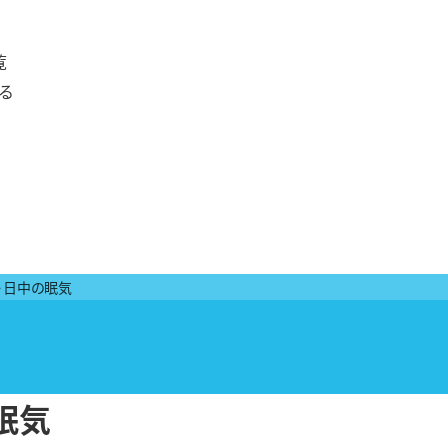
覧
る
・日中の眠気
眠気