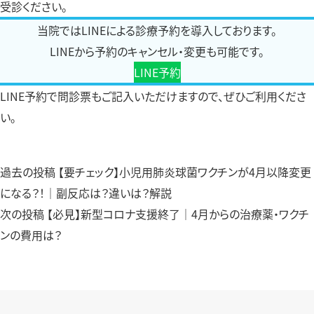
受診ください。
当院ではLINEによる診療予約を導入しております。
LINEから予約のキャンセル・変更も可能です。
LINE予約
LINE予約
で問診票もご記入いただけますので、ぜひご利用くださ
い。
過
過去の投稿
【要チェック】小児用肺炎球菌ワクチンが4月以降変更
投
去
になる？！｜副反応は？違いは？解説
稿
次
の
次の投稿
【必見】新型コロナ支援終了｜4月からの治療薬・ワクチ
の
投
ンの費用は？
ナ
投
稿：
ビ
稿：
ゲ