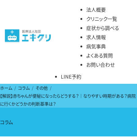
コ
法人概要
ン
クリニック一覧
テ
症状から調べる
ン
求人情報
ツ
病気事典
へ
よくある質問
ス
お問い合わせ
キ
LINE予約
ッ
プ
ホーム
コラム
その他
【解説】赤ちゃんが便秘になったらどうする？｜なりやすい時期がある？病院
に行くかどうかの判断基準は？
コラム