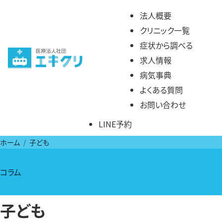
コ
法人概要
ン
クリニック一覧
テ
症状から調べる
ン
求人情報
ツ
病気事典
へ
よくある質問
ス
お問い合わせ
キ
LINE予約
ッ
プ
ホーム
子ども
コラム
子ども