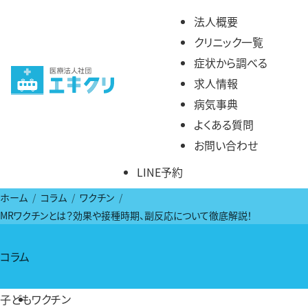
コ
法人概要
ン
クリニック一覧
テ
症状から調べる
ン
求人情報
ツ
病気事典
へ
よくある質問
ス
お問い合わせ
キ
LINE予約
ッ
プ
ホーム
コラム
ワクチン
MRワクチンとは？効果や接種時期、副反応について徹底解説！
コラム
子ども
ワクチン