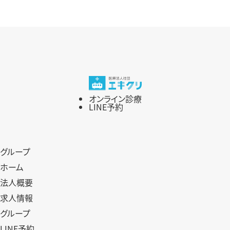
投
稿：
ビ
稿：
ゲ
ー
シ
オンライン診療
ョ
LINE予約
ン
グループ
ホーム
法人概要
求人情報
グループ
LINE予約