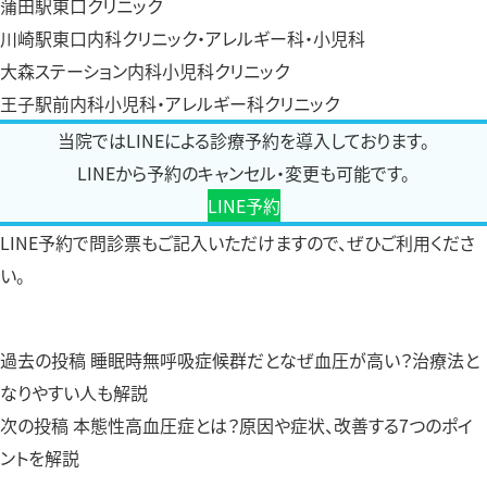
蒲田駅東口クリニック
川崎駅東口内科クリニック・アレルギー科・小児科
大森ステーション内科小児科クリニック
王子駅前内科小児科・アレルギー科クリニック
当院ではLINEによる診療予約を導入しております。
LINEから予約のキャンセル・変更も可能です。
LINE予約
LINE予約
で問診票もご記入いただけますので、ぜひご利用くださ
い。
過
過去の投稿
睡眠時無呼吸症候群だとなぜ血圧が高い？治療法と
投
去
なりやすい人も解説
稿
次
の
次の投稿
本態性高血圧症とは？原因や症状、改善する7つのポイ
の
投
ントを解説
ナ