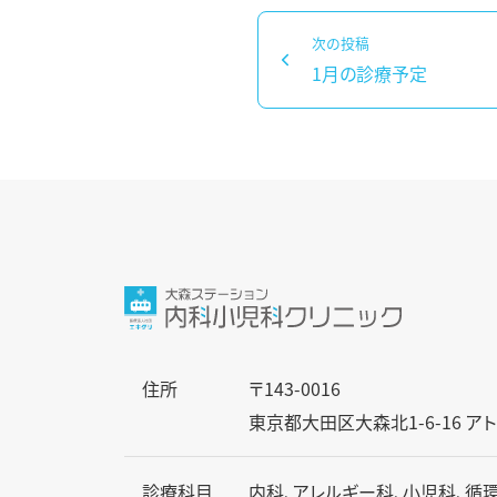
投
次の投稿
稿
1月の診療予定
次
ナ
の
ビ
投
ゲ
稿：
ー
シ
ョ
ン
住所
〒143-0016
東京都大田区大森北1-6-16 アト
診療科目
内科、アレルギー科、小児科、循