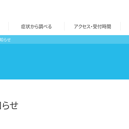
症状から調べる
アクセス・受付時間
知らせ
自費診療一覧
おとなのワクチン
文書各種 料金表
子どものワクチン
にんにく注射
ワクチン料金表
プラセンタ注射
知らせ