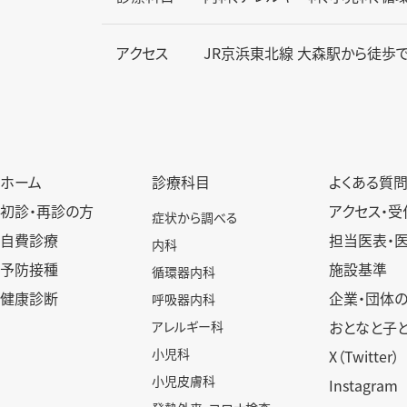
アクセス
JR京浜東北線 大森駅から徒歩で
ホーム
診療科目
よくある質
初診・再診の方
アクセス・受
症状から調べる
自費診療
担当医表・
内科
予防接種
施設基準
循環器内科
健康診断
企業・団体
呼吸器内科
おとなと子
アレルギー科
小児科
X（Twitter）
小児皮膚科
Instagram