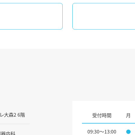
過
去
の
投
稿：
レ大森2 6階
受付時間
月
09:30～13:00
●
環器内科