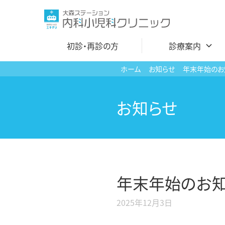
コ
ン
テ
初診・再診の方
診療案内
ン
ツ
ホーム
お知らせ
年末年始のお
へ
内科
ス
お知らせ
循環器内科
キ
ッ
呼吸器内科
プ
性感染症内科
アレルギー科
年末年始のお
小児科
2025年12月3日
小児皮膚科