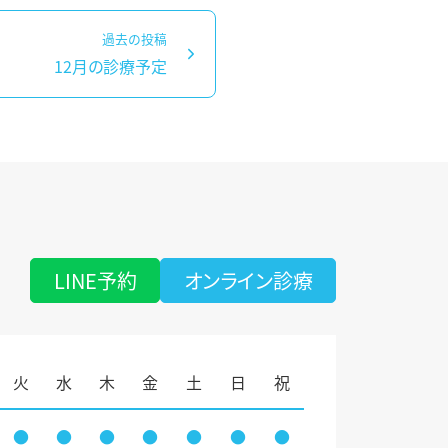
過去の投稿
12月の診療予定
LINE予約
オンライン診療
火
水
木
金
土
日
祝
●
●
●
●
●
●
●