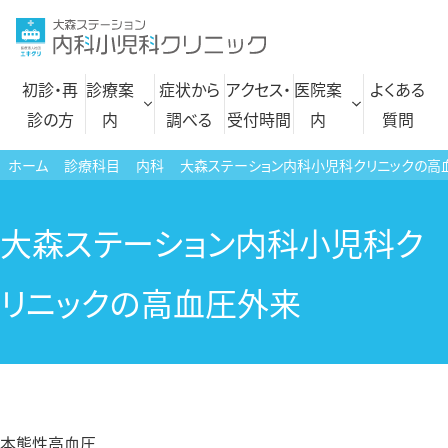
コ
ン
テ
初診・再
診療案
症状から
アクセス・
医院案
よくある
ン
診の方
内
調べる
受付時間
内
質問
ツ
へ
ホーム
診療科目
内科
大森ステーション内科小児科クリニックの高
ス
内科
自費診療一覧
キ
大森ステーション内科小児科ク
循環器内科
文書各種 料金表
ッ
プ
呼吸器内科
にんにく注射
リニックの高血圧外来
性感染症内科
プラセンタ注射
アレルギー科
小児科
本態性高血圧
小児皮膚科