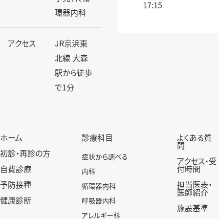
17:15
環器内科
アクセス
JR京浜東
北線 大森
駅から徒歩
で1分
ホーム
診療科目
よくある質
問
初診・再診の方
症状から調べる
アクセス・受
自費診療
付時間
内科
予防接種
担当医表・
循環器内科
医師紹介
健康診断
呼吸器内科
施設基準
アレルギー科