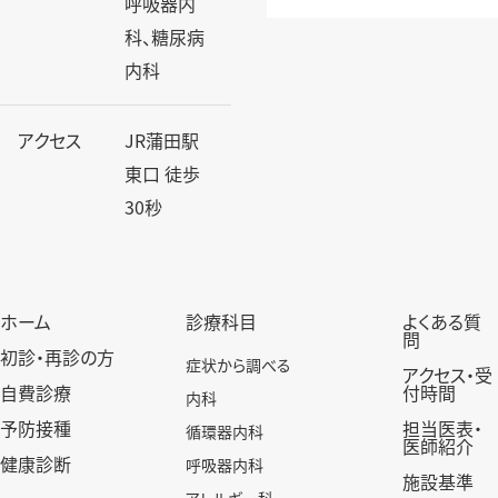
呼吸器内
科、糖尿病
内科
アクセス
JR蒲田駅
東口 徒歩
30秒
ホーム
診療科目
よくある質
問
初診・再診の方
症状から調べる
アクセス・受
自費診療
付時間
内科
予防接種
担当医表・
循環器内科
医師紹介
健康診断
呼吸器内科
施設基準
アレルギー科