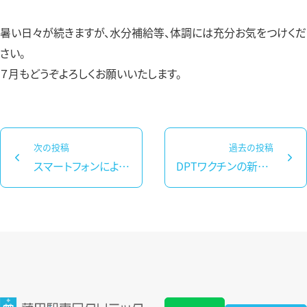
暑い日々が続きますが、水分補給等、体調には充分お気をつけくだ
さい。
７月もどうぞよろしくお願いいたします。
投
次の投稿
過去の投稿
稿
スマートフォンによるマイナンバーカード受付について
DPTワクチンの新規予約中止のお知らせ
次
過
ナ
の
去
ビ
投
の
ゲ
稿：
投
ー
稿：
シ
ョ
ン