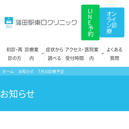
コ
LI
ン
オン
N
ライ
テ
E
ン診
予
ン
療
約
ツ
へ
初診・再
診療案
症状から
アクセス・
医院案
よくある
ス
診の方
内
調べる
受付時間
内
質問
キ
ホーム
お知らせ
7月の診療予定
ッ
プ
内科
自費診療一覧
お知らせ
循環器内科
文書各種 料金表
呼吸器内科
プラセンタ注射
アレルギー科
にんにく注射