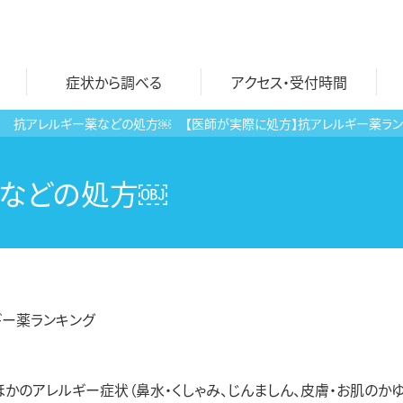
症状から調べる
アクセス・受付時間
抗アレルギー薬などの処方￼
【医師が実際に処方】抗アレルギー薬ラン
自費診療一覧
おとなのワクチン
薬などの処方￼
文書各種 料金表
子どものワクチン
プラセンタ注射
ワクチン 料金表
にんにく注射
ギー薬ランキング
検査
かのアレルギー症状（鼻水・くしゃみ、じんましん、皮膚・お肌のか