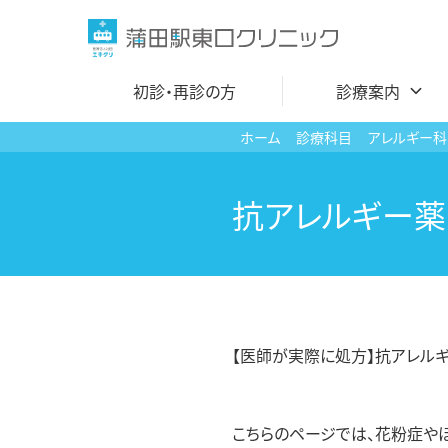
コ
ン
テ
初診・再診の方
診療案内
ン
ツ
ホーム
診療科目
アレルギー科
へ
内科
ス
抗アレルギー
循環器内科
キ
ッ
呼吸器内科
プ
アレルギー科
小児科
【医師が実際に処方】抗アレル
小児皮膚科
発熱外来・コロナ
こちらのページでは、花粉症やほ