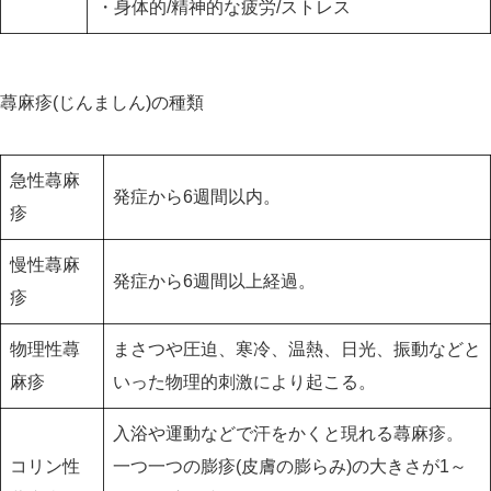
・身体的/精神的な疲労/ストレス
蕁麻疹(じんましん)の種類
急性蕁麻
発症から6週間以内。
疹
慢性蕁麻
発症から6週間以上経過。
疹
物理性蕁
まさつや圧迫、寒冷、温熱、日光、振動などと
麻疹
いった物理的刺激により起こる。
入浴や運動などで汗をかくと現れる蕁麻疹。
コリン性
一つ一つの膨疹(皮膚の膨らみ)の大きさが1～