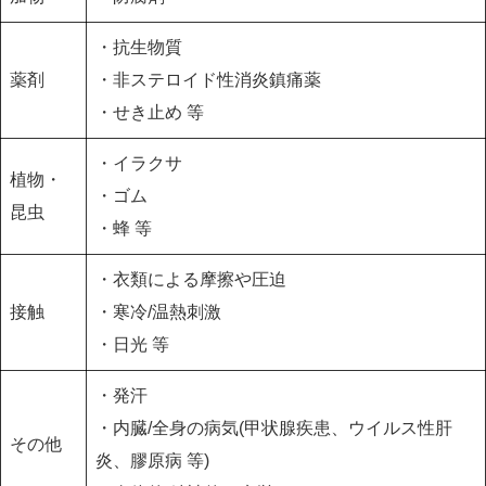
・抗生物質
薬剤
・非ステロイド性消炎鎮痛薬
・せき止め 等
・イラクサ
植物・
・ゴム
昆虫
・蜂 等
・衣類による摩擦や圧迫
接触
・寒冷/温熱刺激
・日光 等
・発汗
・内臓/全身の病気(甲状腺疾患、ウイルス性肝
その他
炎、膠原病 等)