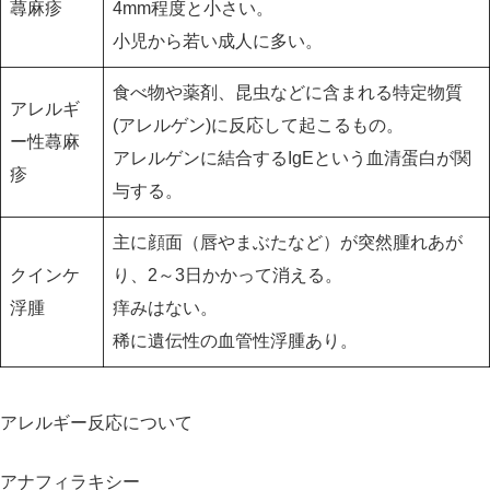
蕁麻疹
4mm程度と小さい。
小児から若い成人に多い。
食べ物や薬剤、昆虫などに含まれる特定物質
アレルギ
(アレルゲン)に反応して起こるもの。
ー性蕁麻
アレルゲンに結合するIgEという血清蛋白が関
疹
与する。
主に顔面（唇やまぶたなど）が突然腫れあが
クインケ
り、2～3日かかって消える。
浮腫
痒みはない。
稀に遺伝性の血管性浮腫あり。
アレルギー反応について
アナフィラキシー