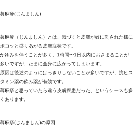
小児科
蕁麻疹(じんましん)
小児皮膚科
発熱外来・コロナ検査
蕁麻疹（じんましん）とは、気づくと皮膚が蚊に刺された様に
高血圧外来
ボコッと盛りあがる皮膚症状です。
かゆみを伴うことが多く、1時間〜1日以内におさまることが
脂質異常症外来
多いですが、たまに全身に広がってしまいます。
原因は後述のようにはっきりしないことが多いですが、抗ヒス
タミン薬の飲み薬が有効です。
蕁麻疹と思っていたら違う皮膚疾患だった、というケースも多
くあります。
蕁麻疹(じんましん)の原因