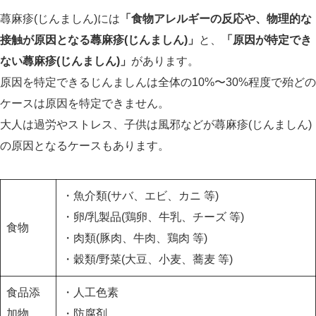
蕁麻疹(じんましん)には
「食物アレルギーの反応や、物理的な
接触が原因となる蕁麻疹(じんましん)」
と、
「原因が特定でき
ない蕁麻疹(じんましん)」
があります。
原因を特定できるじんましんは全体の10%〜30%程度で殆どの
ケースは原因を特定できません。
大人は過労やストレス、子供は風邪などが蕁麻疹(じんましん)
の原因となるケースもあります。
・魚介類(サバ、エビ、カニ 等)
・卵/乳製品(鶏卵、牛乳、チーズ 等)
食物
・肉類(豚肉、牛肉、鶏肉 等)
・穀類/野菜(大豆、小麦、蕎麦 等)
食品添
・人工色素
加物
・防腐剤