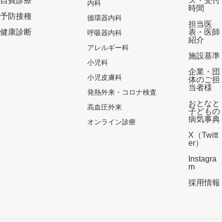
自費診療
ス・受付
内科
時間
予防接種
循環器内科
担当医
健康診断
表・医師
呼吸器内科
紹介
アレルギー科
施設基準
小児科
企業・団
小児皮膚科
体のご担
当者様
発熱外来・コロナ検査
おとなと
高血圧外来
子どもの
病気事典
オンライン診療
X（Twitt
er）
Instagra
m
採用情報