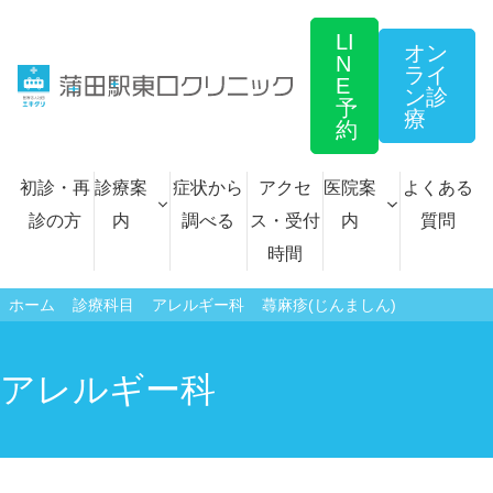
コ
LI
ン
オン
N
ライ
テ
E
ン診
予
ン
療
約
ツ
へ
初診・再
診療案
症状から
アクセ
医院案
よくある
ス
診の方
内
調べる
ス・受付
内
質問
キ
時間
ッ
ホーム
診療科目
アレルギー科
蕁麻疹(じんましん)
プ
内科
自費診療一覧
アレルギー科
循環器内科
文書各種 料金表
呼吸器内科
プラセンタ注射
アレルギー科
にんにく注射