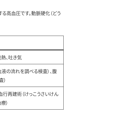
る高血圧です。動脈硬化（どう
発熱、吐き気
血液の流れを調べる検査）、腹
査）
血行再建術（けっこうさいけん
療）