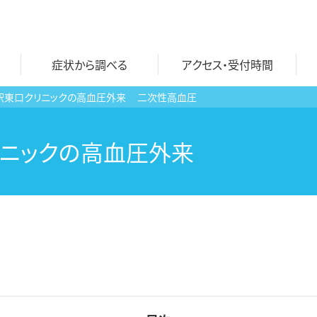
症状から調べる
アクセス・受付時間
駅東口クリニックの高血圧外来
二次性高血圧
自費診療一覧
おとなのワクチン
ニックの高血圧外来
文書各種 料金表
子どものワクチン
プラセンタ注射
ワクチン 料金表
にんにく注射
検査