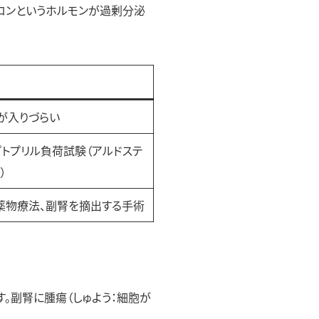
テロンというホルモンが過剰分泌
が入りづらい
プトプリル負荷試験（アルドステ
）
薬物療法、副腎を摘出する手術
。副腎に腫瘍（しゅよう：細胞が