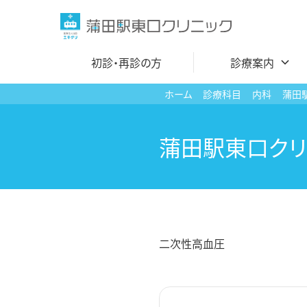
コ
ン
テ
初診・再診の方
診療案内
ン
ツ
ホーム
診療科目
内科
蒲田
へ
内科
ス
蒲田駅東口クリ
循環器内科
キ
ッ
呼吸器内科
プ
アレルギー科
小児科
二次性高血圧
小児皮膚科
発熱外来・コロナ