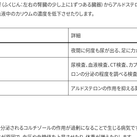
腎（ふくじん：左右の腎臓の少し上に1ずつある臓器）からアルドス
血液中のカリウムの濃度を低下させたりします。
詳細
夜間に何度も尿が出る、足に力
尿検査、血液検査、CT検査、カ
ロンの分泌の程度を調べる検査
アルドステロンの作用を抑える
ら分泌されるコルチゾールの作用が過剰になることで生じる病気です
とが原因で、血圧や血糖値を上昇させたり、体重が増えたりします。