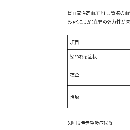
腎血管性高血圧とは、腎臓の血
みゃくこうか：血管の弾力性が
項目
疑われる症状
検査
治療
3.睡眠時無呼吸症候群