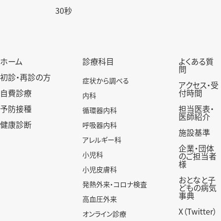
30秒
ホーム
診療科目
よくある質
問
初診・再診の方
症状から調べる
アクセス・受
自費診療
付時間
内科
予防接種
担当医表・
循環器内科
医師紹介
健康診断
呼吸器内科
施設基準
アレルギー科
企業・団体
小児科
のご担当者
様
小児皮膚科
おとなと子
発熱外来・コロナ検査
どもの病気
事典
高血圧外来
X（Twitter）
オンライン診療