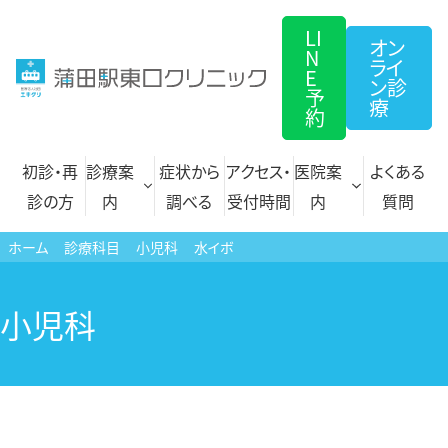
コ
LI
ン
オン
N
ライ
テ
E
ン診
予
ン
療
約
ツ
へ
初診・再
診療案
症状から
アクセス・
医院案
よくある
ス
診の方
内
調べる
受付時間
内
質問
キ
ホーム
診療科目
小児科
水イボ
ッ
プ
内科
自費診療一覧
小児科
循環器内科
文書各種 料金表
呼吸器内科
プラセンタ注射
アレルギー科
にんにく注射