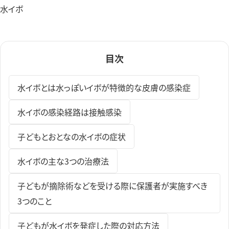
小児科
水イボ
小児皮膚科
発熱外来・コロナ検査
目次
高血圧外来
脂質異常症外来
水イボとは水っぽいイボが特徴的な皮膚の感染症
水イボの感染経路は接触感染
子どもとおとなの水イボの症状
水イボの主な3つの治療法
子どもが摘除術などを受ける際に保護者が実施すべき
3つのこと
子どもが水イボを発症した際の対応方法