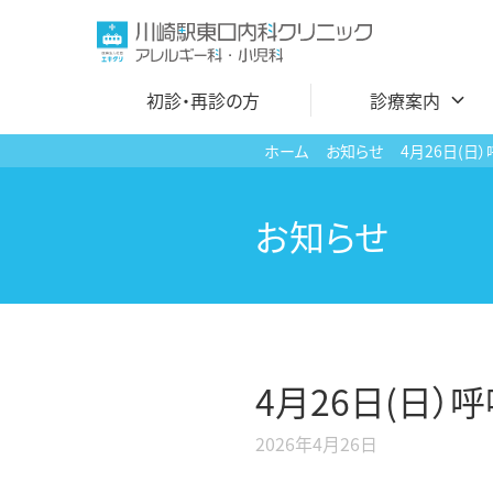
コ
ン
テ
初診・再診の方
診療案内
ン
ツ
ホーム
お知らせ
4月26日(
へ
内科
ス
お知らせ
呼吸器内科
キ
ッ
アレルギー科
プ
小児科
小児皮膚科
4月26日(日
発熱外来・コロナ
2026年4月26日
高血圧外来