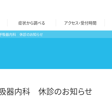
症状から調べる
アクセス・受付時間
日）呼吸器内科 休診のお知らせ
自費診療一覧
おとなのワクチン
文書各種 料金表
子どものワクチン
にんにく注射
ワクチン 料金表
プラセンタ注射
）呼吸器内科 休診のお知らせ
検査