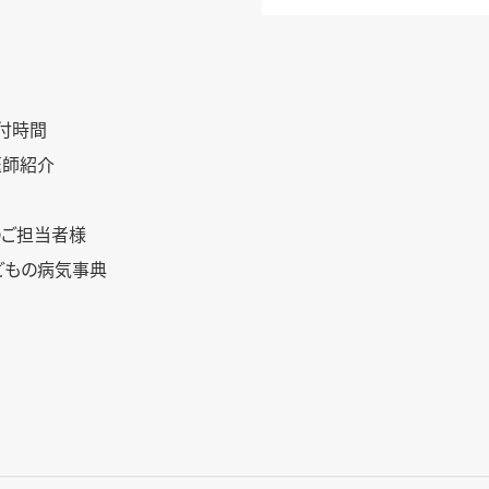
問
付時間
医師紹介
のご担当者様
どもの病気事典