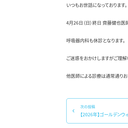
脂質異常症外来
いつもお世話になっております。
4月26日（日）終日 齊藤健也
呼吸器内科も休診となります。
ご迷惑をおかけしますがご理解
他医師による診療は通常通りお
投
次の投稿
稿
【2026年】ゴールデン
次
ナ
の