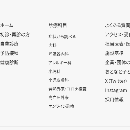
ホーム
診療科目
よくある質
初診・再診の方
アクセス・受
症状から調べる
自費診療
担当医表・
内科
予防接種
施設基準
呼吸器内科
健康診断
企業・団体
アレルギー科
おとなと子
小児科
小児皮膚科
X（Twitter）
発熱外来・コロナ検査
Instagram
高血圧外来
採用情報
オンライン診療