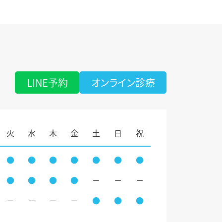
LINE予約
オンライン診療
火
水
木
金
土
日
祝
●
●
●
●
●
●
●
●
●
●
●
－
－
－
－
－
－
－
●
●
●